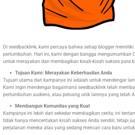
Di seedbacklink, kami percaya bahwa setiap blogger memiliki 
pertumbuhan. Hari ini, kami dengan bangga mengumumkan Cam
untuk merayakan dan membagikan kisah-kisah sukses para bl
Tujuan Kami: Merayakan Keberhasilan Anda
Tujuan utama dari kampanye ini adalah untuk mendengar lang
Kami ingin mendengar bagaimana seedbacklink telah membant
pertumbuhan audiens, atau peluang unik lainnya yang telah An
Membangun Komunitas yang Kuat
Kampanye ini lebih dari sekedar membagikan cerita; ini te
tidak hanya menceritakan kisah sukses Anda sendiri, tetapi 
perjalanan mereka atau yang sedang mencari cara baru unt