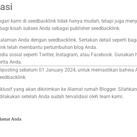
asi
gan kami di seedbacklink tidak hanya mudah, tetapi juga meny
bagi kisah sukses Anda sebagai publisher seedbacklink.
alaman Anda dengan seedbacklink. Sertakan detail seperti ba
ink telah membantu pertumbuhan blog Anda.
ia sosial seperti Twitter, Instagram, atau Facebook. Gunakan
rita Anda.
 diposting sebelum 01 January 2024, untuk memastikan bahwa A
eedbacklink.
usif yang akan dikirimkan ke Alamat rumah Blogger. Silahkan 
dilakukan setelah Anda sudah tervalidasi oleh team kami.