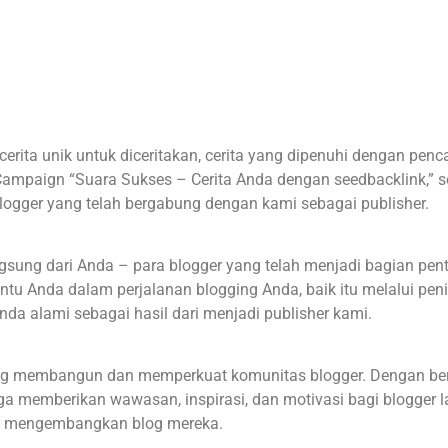
cerita unik untuk diceritakan, cerita yang dipenuhi dengan pen
paign “Suara Sukses – Cerita Anda dengan seedbacklink,” seb
ogger yang telah bergabung dengan kami sebagai publisher.
sung dari Anda – para blogger yang telah menjadi bagian pent
u Anda dalam perjalanan blogging Anda, baik itu melalui pen
da alami sebagai hasil dari menjadi publisher kami.
ntang membangun dan memperkuat komunitas blogger. Dengan b
juga memberikan wawasan, inspirasi, dan motivasi bagi blogger 
uk mengembangkan blog mereka.