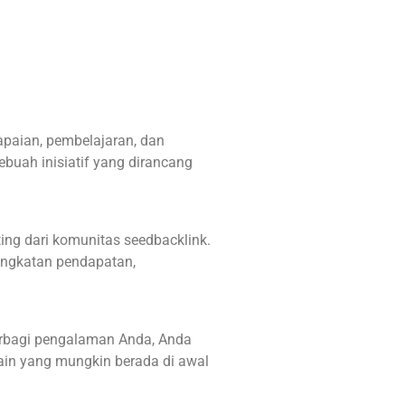
capaian, pembelajaran, dan
uah inisiatif yang dirancang
ing dari komunitas seedbacklink.
ingkatan pendapatan,
erbagi pengalaman Anda, Anda
lain yang mungkin berada di awal